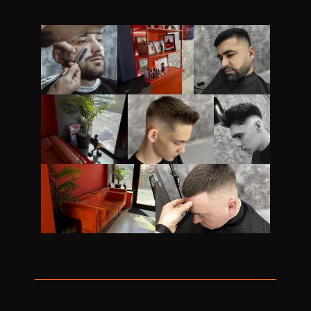
Мужская
Оформление
Интерьер
стрижка +
и бритьё
барбершопа
Оформление
бороды
бороды
Стрижка
Детская
Интерьер
Квифф и
стрижка
барбершопа
смоки
"Квифф"
фейд
Мужская
Интерьер
стрижка
барбершопа
"Кроп"